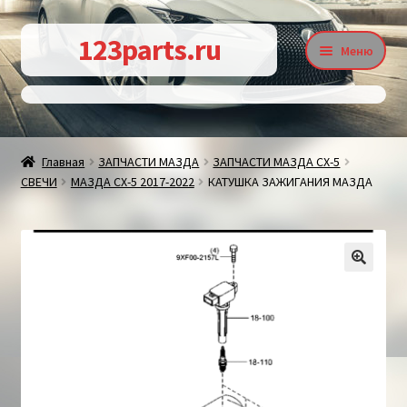
Перейти
Перейти
123parts.ru
Меню
к
к
навигации
содержимому
О магазине
Главная
ЗАПЧАСТИ МАЗДА
ЗАПЧАСТИ МАЗДА СХ-5
СВЕЧИ
МАЗДА СХ-5 2017-2022
КАТУШКА ЗАЖИГАНИЯ МАЗДА
Контакты
Статьи
🔍
Доставка и оплата