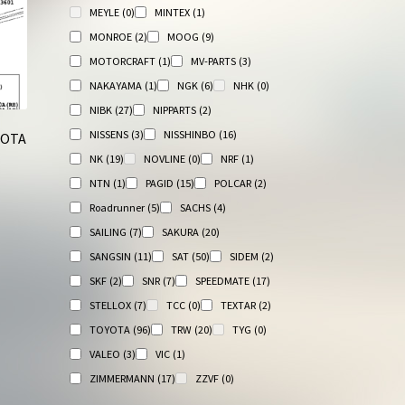
MEYLE
(0)
MINTEX
(1)
MONROE
(2)
MOOG
(9)
MOTORCRAFT
(1)
MV-PARTS
(3)
NAKAYAMA
(1)
NGK
(6)
NHK
(0)
NIBK
(27)
NIPPARTS
(2)
NISSENS
(3)
NISSHINBO
(16)
ЙОТА
NK
(19)
NOVLINE
(0)
NRF
(1)
NTN
(1)
PAGID
(15)
POLCAR
(2)
Roadrunner
(5)
SACHS
(4)
SAILING
(7)
SAKURA
(20)
SANGSIN
(11)
SAT
(50)
SIDEM
(2)
SKF
(2)
SNR
(7)
SPEEDMATE
(17)
STELLOX
(7)
TCC
(0)
TEXTAR
(2)
TOYOTA
(96)
TRW
(20)
TYG
(0)
VALEO
(3)
VIC
(1)
ZIMMERMANN
(17)
ZZVF
(0)