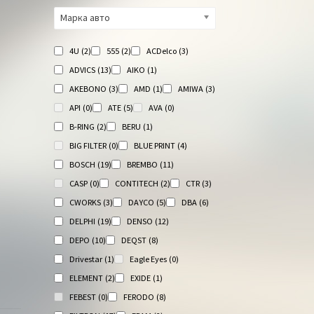
Марка авто
4U
(2)
555
(2)
ACDelco
(3)
ADVICS
(13)
AIKO
(1)
AKEBONO
(3)
AMD
(1)
AMIWA
(3)
API
(0)
ATE
(5)
AVA
(0)
B-RING
(2)
BERU
(1)
BIG FILTER
(0)
BLUE PRINT
(4)
BOSCH
(19)
BREMBO
(11)
CASP
(0)
CONTITECH
(2)
CTR
(3)
CWORKS
(3)
DAYCO
(5)
DBA
(6)
DELPHI
(19)
DENSO
(12)
DEPO
(10)
DEQST
(8)
Drivestar
(1)
Eagle Eyes
(0)
ELEMENT
(2)
EXIDE
(1)
FEBEST
(0)
FERODO
(8)