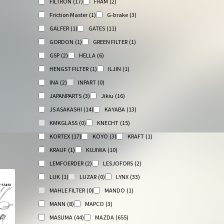
FILTRON
(17)
FRAM
(2)
Friction Master
(1)
G-brake
(3)
GALFER
(1)
GATES
(11)
GORDON
(1)
GREEN FILTER
(1)
GSP
(2)
HELLA
(6)
HENGST FILTER
(1)
ILJIN
(1)
INA
(2)
INPART
(0)
JAPANPARTS
(3)
Jikiu
(16)
JS ASAKASHI
(14)
KAYABA
(13)
KMKGLASS
(0)
KNECHT
(15)
KORTEX
(17)
KOYO
(3)
KRAFT
(1)
KRAUF
(1)
KUJIWA
(10)
LEMFOERDER
(2)
LESJOFORS
(2)
LUK
(1)
LUZAR
(0)
LYNX
(33)
MAHLE FILTER
(0)
MANDO
(1)
MANN
(8)
MAPCO
(3)
MASUMA
(44)
MAZDA
(655)