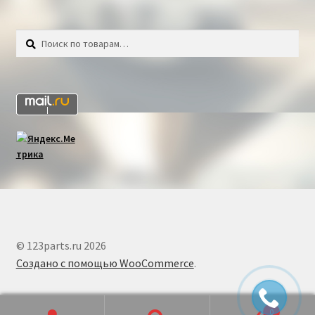
Искать:
Поиск
© 123parts.ru 2026
Создано с помощью WooCommerce
.
0