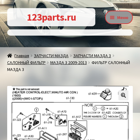
Перейти
Перейти
123parts.ru
Меню
к
к
навигации
содержимому
О магазине
Главная
ЗАПЧАСТИ МАЗДА
ЗАПЧАСТИ МАЗДА 3
САЛОННЫЙ ФИЛЬТР
МАЗДА 3 2009-2013
ФИЛЬТР САЛОННЫЙ
Контакты
МАЗДА 3
Статьи
🔍
Доставка и оплата