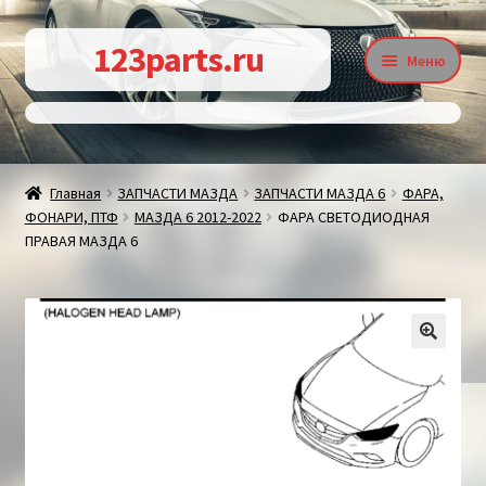
Перейти
Перейти
123parts.ru
Меню
к
к
навигации
содержимому
О магазине
Главная
ЗАПЧАСТИ МАЗДА
ЗАПЧАСТИ МАЗДА 6
ФАРА,
ФОНАРИ, ПТФ
МАЗДА 6 2012-2022
ФАРА СВЕТОДИОДНАЯ
Контакты
ПРАВАЯ МАЗДА 6
Статьи
🔍
Доставка и оплата