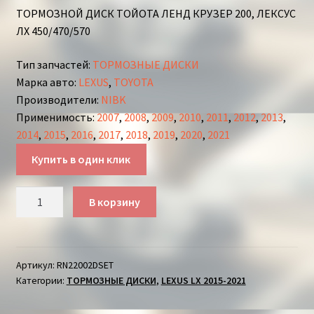
ТОРМОЗНОЙ ДИСК ТОЙОТА ЛЕНД КРУЗЕР 200, ЛЕКСУС
ЛХ 450/470/570
Тип запчастей
:
ТОРМОЗНЫЕ ДИСКИ
Марка авто
:
LEXUS
,
TOYOTA
Производители
:
NIBK
Применимость
:
2007
,
2008
,
2009
,
2010
,
2011
,
2012
,
2013
,
2014
,
2015
,
2016
,
2017
,
2018
,
2019
,
2020
,
2021
Купить в один клик
Количество
В корзину
товара
ДИСК
ТОРМОЗНОЙ
ПЕРЕДНИЙ
Артикул:
RN22002DSET
Категории:
ТОРМОЗНЫЕ ДИСКИ
,
LEXUS LX 2015-2021
ТОЙОТА