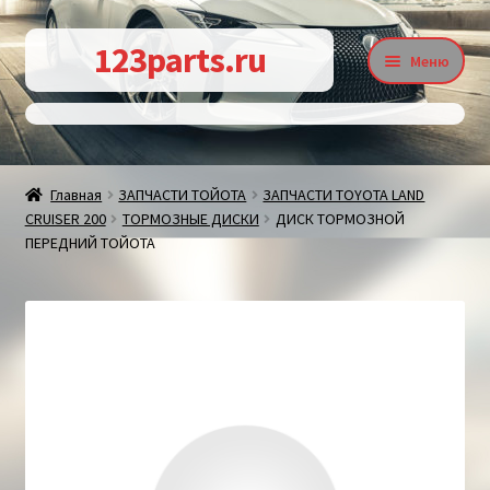
Перейти
Перейти
123parts.ru
Меню
к
к
навигации
содержимому
О магазине
Главная
ЗАПЧАСТИ ТОЙОТА
ЗАПЧАСТИ TOYOTA LAND
CRUISER 200
ТОРМОЗНЫЕ ДИСКИ
ДИСК ТОРМОЗНОЙ
Контакты
ПЕРЕДНИЙ ТОЙОТА
Статьи
Доставка и оплата