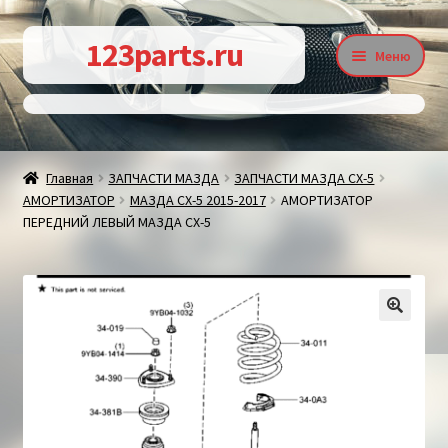
Перейти
Перейти
123parts.ru
Меню
к
к
навигации
содержимому
О магазине
Главная
ЗАПЧАСТИ МАЗДА
ЗАПЧАСТИ МАЗДА СХ-5
АМОРТИЗАТОР
МАЗДА СХ-5 2015-2017
АМОРТИЗАТОР
Контакты
ПЕРЕДНИЙ ЛЕВЫЙ МАЗДА СХ-5
Статьи
🔍
Доставка и оплата