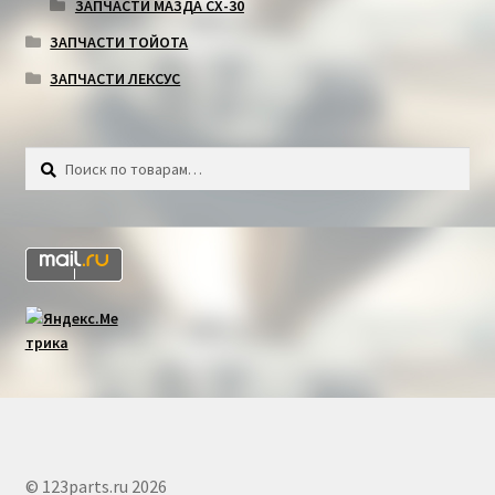
ЗАПЧАСТИ МАЗДА СХ-30
ЗАПЧАСТИ ТОЙОТА
ЗАПЧАСТИ ЛЕКСУС
Искать:
Поиск
© 123parts.ru 2026