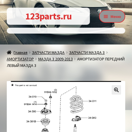
Перейти
Перейти
123parts.ru
Меню
к
к
навигации
содержимому
О магазине
Главная
ЗАПЧАСТИ МАЗДА
ЗАПЧАСТИ МАЗДА 3
АМОРТИЗАТОР
МАЗДА 3 2009-2013
АМОРТИЗАТОР ПЕРЕДНИЙ
Контакты
ЛЕВЫЙ МАЗДА 3
Статьи
🔍
Доставка и оплата