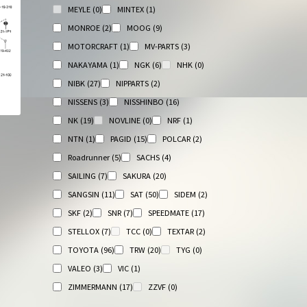
MEYLE
(0)
MINTEX
(1)
MONROE
(2)
MOOG
(9)
MOTORCRAFT
(1)
MV-PARTS
(3)
NAKAYAMA
(1)
NGK
(6)
NHK
(0)
NIBK
(27)
NIPPARTS
(2)
NISSENS
(3)
NISSHINBO
(16)
NK
(19)
NOVLINE
(0)
NRF
(1)
NTN
(1)
PAGID
(15)
POLCAR
(2)
Roadrunner
(5)
SACHS
(4)
SAILING
(7)
SAKURA
(20)
SANGSIN
(11)
SAT
(50)
SIDEM
(2)
SKF
(2)
SNR
(7)
SPEEDMATE
(17)
STELLOX
(7)
TCC
(0)
TEXTAR
(2)
TOYOTA
(96)
TRW
(20)
TYG
(0)
VALEO
(3)
VIC
(1)
ZIMMERMANN
(17)
ZZVF
(0)