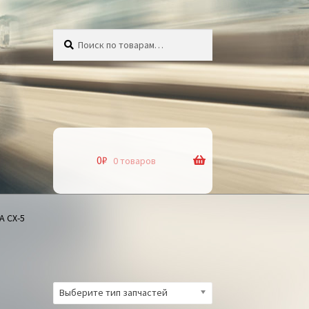
Искать:
Поиск
0
₽
0 товаров
 СХ-5
Выберите тип запчастей