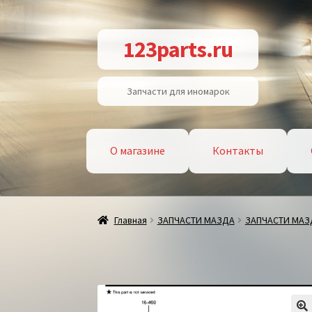
Перейти
Перейти
123parts.ru
к
к
навигации
содержимому
Запчасти для иномарок
О магазине
Контакты
Главная
ЗАПЧАСТИ МАЗДА
ЗАПЧАСТИ МАЗД