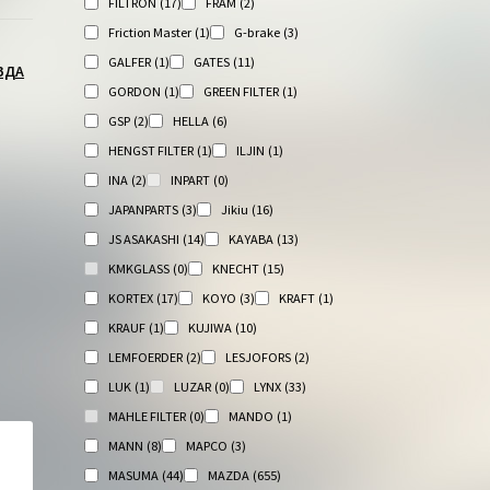
FILTRON
(17)
FRAM
(2)
Friction Master
(1)
G-brake
(3)
GALFER
(1)
GATES
(11)
ЗДА
GORDON
(1)
GREEN FILTER
(1)
GSP
(2)
HELLA
(6)
HENGST FILTER
(1)
ILJIN
(1)
INA
(2)
INPART
(0)
JAPANPARTS
(3)
Jikiu
(16)
JS ASAKASHI
(14)
KAYABA
(13)
KMKGLASS
(0)
KNECHT
(15)
KORTEX
(17)
KOYO
(3)
KRAFT
(1)
KRAUF
(1)
KUJIWA
(10)
LEMFOERDER
(2)
LESJOFORS
(2)
LUK
(1)
LUZAR
(0)
LYNX
(33)
MAHLE FILTER
(0)
MANDO
(1)
MANN
(8)
MAPCO
(3)
MASUMA
(44)
MAZDA
(655)