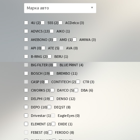
Марка авто
4U
(2)
555
(2)
ACDelco
(3)
ADVICS
(13)
AIKO
(1)
AKEBONO
(3)
AMD
(1)
AMIWA
(3)
API
(0)
ATE
(5)
AVA
(0)
B-RING
(2)
BERU
(1)
BIG FILTER
(0)
BLUE PRINT
(4)
BOSCH
(19)
BREMBO
(11)
CASP
(0)
CONTITECH
(2)
CTR
(3)
CWORKS
(3)
DAYCO
(5)
DBA
(6)
DELPHI
(19)
DENSO
(12)
DEPO
(10)
DEQST
(8)
Drivestar
(1)
Eagle Eyes
(0)
ELEMENT
(2)
EXIDE
(1)
FEBEST
(0)
FERODO
(8)