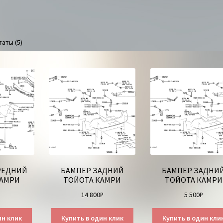
аты (5)
РЕДНИЙ
БАМПЕР ЗАДНИЙ
БАМПЕР ЗАДНИ
КАМРИ
ТОЙОТА КАМРИ
ТОЙОТА КАМРИ
₽
14 800
₽
5 500
₽
ин клик
Купить в один клик
Купить в один кли