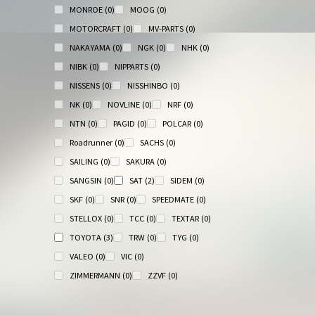
MONROE
(0)
MOOG
(0)
MOTORCRAFT
(0)
MV-PARTS
(0)
NAKAYAMA
(0)
NGK
(0)
NHK
(0)
NIBK
(0)
NIPPARTS
(0)
NISSENS
(0)
NISSHINBO
(0)
NK
(0)
NOVLINE
(0)
NRF
(0)
NTN
(0)
PAGID
(0)
POLCAR
(0)
Roadrunner
(0)
SACHS
(0)
SAILING
(0)
SAKURA
(0)
SANGSIN
(0)
SAT
(2)
SIDEM
(0)
SKF
(0)
SNR
(0)
SPEEDMATE
(0)
STELLOX
(0)
TCC
(0)
TEXTAR
(0)
TOYOTA
(3)
TRW
(0)
TYG
(0)
VALEO
(0)
VIC
(0)
ZIMMERMANN
(0)
ZZVF
(0)