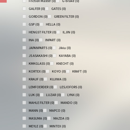
Friction Master
(0)
G-brake
(0)
GALFER
(0)
GATES
(0)
GORDON
(0)
GREEN FILTER
(0)
GSP
(0)
HELLA
(0)
HENGST FILTER
(0)
ILJIN
(0)
INA
(0)
INPART
(0)
JAPANPARTS
(0)
Jikiu
(0)
JS ASAKASHI
(0)
KAYABA
(0)
KMKGLASS
(0)
KNECHT
(0)
KORTEX
(0)
KOYO
(0)
KRAFT
(0)
KRAUF
(0)
KUJIWA
(0)
LEMFOERDER
(0)
LESJOFORS
(0)
LUK
(0)
LUZAR
(0)
LYNX
(0)
MAHLE FILTER
(0)
MANDO
(0)
MANN
(0)
MAPCO
(0)
MASUMA
(0)
MAZDA
(0)
MEYLE
(0)
MINTEX
(0)