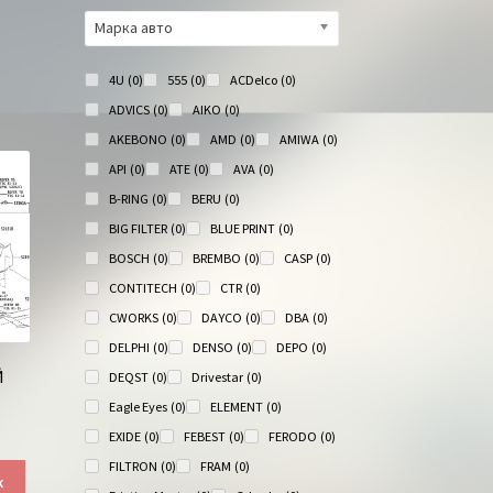
Марка авто
4U
(0)
555
(0)
ACDelco
(0)
ADVICS
(0)
AIKO
(0)
AKEBONO
(0)
AMD
(0)
AMIWA
(0)
API
(0)
ATE
(0)
AVA
(0)
B-RING
(0)
BERU
(0)
BIG FILTER
(0)
BLUE PRINT
(0)
BOSCH
(0)
BREMBO
(0)
CASP
(0)
CONTITECH
(0)
CTR
(0)
CWORKS
(0)
DAYCO
(0)
DBA
(0)
DELPHI
(0)
DENSO
(0)
DEPO
(0)
Й
DEQST
(0)
Drivestar
(0)
Eagle Eyes
(0)
ELEMENT
(0)
EXIDE
(0)
FEBEST
(0)
FERODO
(0)
FILTRON
(0)
FRAM
(0)
к