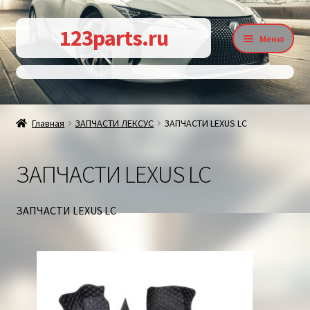
Перейти
Перейти
123parts.ru
Меню
к
к
навигации
содержимому
О магазине
Главная
ЗАПЧАСТИ ЛЕКСУС
ЗАПЧАСТИ LEXUS LC
Контакты
ЗАПЧАСТИ LEXUS LC
Статьи
ЗАПЧАСТИ LEXUS LC
Доставка и оплата