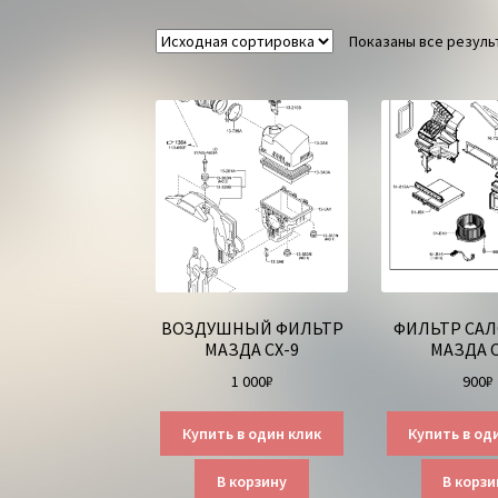
Показаны все результ
ВОЗДУШНЫЙ ФИЛЬТР
ФИЛЬТР СА
МАЗДА СХ-9
МАЗДА С
1 000
₽
900
₽
Купить в один клик
Купить в од
В корзину
В корзи