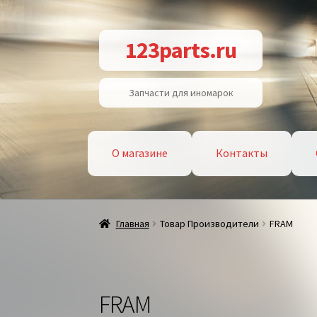
Перейти
Перейти
123parts.ru
к
к
навигации
содержимому
Запчасти для иномарок
О магазине
Контакты
Главная
Товар Производители
FRAM
FRAM