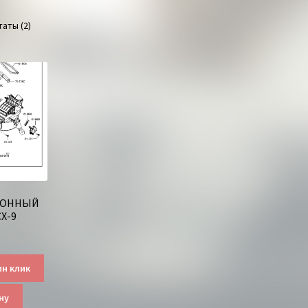
аты (2)
ЛОННЫЙ
Х-9
ин клик
ну