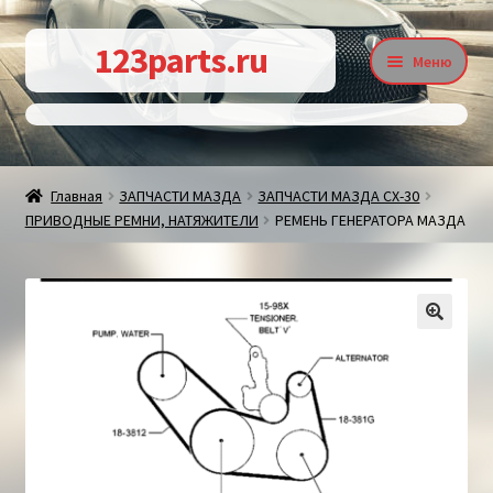
Перейти
Перейти
123parts.ru
Меню
к
к
навигации
содержимому
О магазине
Главная
ЗАПЧАСТИ МАЗДА
ЗАПЧАСТИ МАЗДА СХ-30
ПРИВОДНЫЕ РЕМНИ, НАТЯЖИТЕЛИ
РЕМЕНЬ ГЕНЕРАТОРА МАЗДА
Контакты
Статьи
🔍
Доставка и оплата