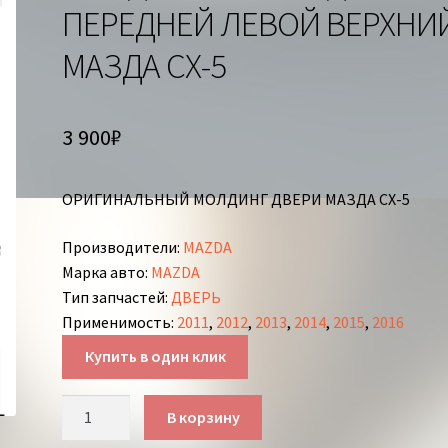
ПЕРЕДНЕЙ ЛЕВОЙ ВЕРХНИ
МАЗДА СХ-5
3 900
₽
ОРИГИНАЛЬНЫЙ МОЛДИНГ ДВЕРИ МАЗДА СХ-5
Производители
:
MAZDA
Марка авто
:
MAZDA
Тип запчастей
:
ДВЕРЬ
Применимость
:
2011
,
2012
,
2013
,
2014
,
2015
,
2016
Купить в один клик
Количество
В корзину
товара