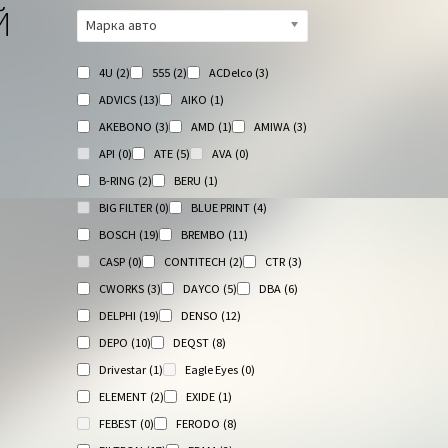
Й
Марка авто
4U
(2)
555
(2)
ACDelco
(3)
ADVICS
(13)
AIKO
(1)
AKEBONO
(3)
AMD
(1)
AMIWA
(3)
API
(0)
ATE
(5)
AVA
(0)
B-RING
(2)
BERU
(1)
BIG FILTER
(0)
BLUE PRINT
(4)
BOSCH
(19)
BREMBO
(11)
CASP
(0)
CONTITECH
(2)
CTR
(3)
CWORKS
(3)
DAYCO
(5)
DBA
(6)
DELPHI
(19)
DENSO
(12)
DEPO
(10)
DEQST
(8)
Drivestar
(1)
Eagle Eyes
(0)
ELEMENT
(2)
EXIDE
(1)
FEBEST
(0)
FERODO
(8)