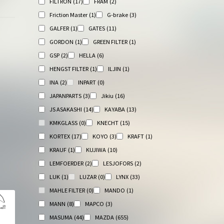
FILTRON
(17)
FRAM
(2)
Friction Master
(1)
G-brake
(3)
GALFER
(1)
GATES
(11)
GORDON
(1)
GREEN FILTER
(1)
GSP
(2)
HELLA
(6)
HENGST FILTER
(1)
ILJIN
(1)
INA
(2)
INPART
(0)
JAPANPARTS
(3)
Jikiu
(16)
JS ASAKASHI
(14)
KAYABA
(13)
KMKGLASS
(0)
KNECHT
(15)
KORTEX
(17)
KOYO
(3)
KRAFT
(1)
KRAUF
(1)
KUJIWA
(10)
LEMFOERDER
(2)
LESJOFORS
(2)
LUK
(1)
LUZAR
(0)
LYNX
(33)
MAHLE FILTER
(0)
MANDO
(1)
MANN
(8)
MAPCO
(3)
MASUMA
(44)
MAZDA
(655)