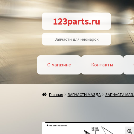
Перейти
Перейти
123parts.ru
к
к
навигации
содержимому
Запчасти для иномарок
О магазине
Контакты
Главная
ЗАПЧАСТИ МАЗДА
ЗАПЧАСТИ МАЗД