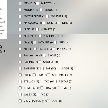
MEYLE
(0)
MINTEX
(1)
MONROE
(2)
MOOG
(9)
MOTORCRAFT
(1)
MV-PARTS
(3)
NAKAYAMA
(1)
NGK
(6)
NHK
(0)
NIBK
(27)
NIPPARTS
(2)
NISSENS
(3)
NISSHINBO
(16)
NK
(19)
NOVLINE
(0)
NRF
(1)
Й
NTN
(1)
PAGID
(15)
POLCAR
(2)
Х-5
Roadrunner
(5)
SACHS
(4)
SAILING
(7)
SAKURA
(20)
SANGSIN
(11)
SAT
(50)
SIDEM
(2)
SKF
(2)
SNR
(7)
SPEEDMATE
(17)
STELLOX
(7)
TCC
(0)
TEXTAR
(2)
TOYOTA
(96)
TRW
(20)
TYG
(0)
VALEO
(3)
VIC
(1)
ZIMMERMANN
(17)
ZZVF
(0)