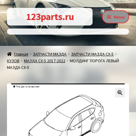
Перейти
Перейти
123parts.ru
Меню
к
к
навигации
содержимому
О магазине
Главная
ЗАПЧАСТИ МАЗДА
ЗАПЧАСТИ МАЗДА СХ-5
КУЗОВ
МАЗДА СХ-5 2017-2022
МОЛДИНГ ПОРОГА ЛЕВЫЙ
Контакты
МАЗДА СХ-5
Статьи
🔍
Доставка и оплата