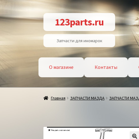
Перейти
Перейти
123parts.ru
к
к
навигации
содержимому
Запчасти для иномарок
О магазине
Контакты
Главная
ЗАПЧАСТИ МАЗДА
ЗАПЧАСТИ МАЗД