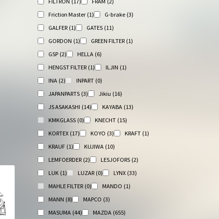
FILTRON
(17)
FRAM
(2)
Friction Master
(1)
G-brake
(3)
GALFER
(1)
GATES
(11)
GORDON
(1)
GREEN FILTER
(1)
GSP
(2)
HELLA
(6)
HENGST FILTER
(1)
ILJIN
(1)
INA
(2)
INPART
(0)
JAPANPARTS
(3)
Jikiu
(16)
JS ASAKASHI
(14)
KAYABA
(13)
KMKGLASS
(0)
KNECHT
(15)
KORTEX
(17)
KOYO
(3)
KRAFT
(1)
KRAUF
(1)
KUJIWA
(10)
LEMFOERDER
(2)
LESJOFORS
(2)
LUK
(1)
LUZAR
(0)
LYNX
(33)
MAHLE FILTER
(0)
MANDO
(1)
MANN
(8)
MAPCO
(3)
MASUMA
(44)
MAZDA
(655)