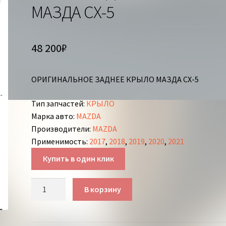
МАЗДА СХ-5
48 200
₽
ОРИГИНАЛЬНОЕ ЗАДНЕЕ КРЫЛО МАЗДА СХ-5
Тип запчастей
:
КРЫЛО
Марка авто
:
MAZDA
Производители
:
MAZDA
Применимость
:
2017
,
2018
,
2019
,
2020
,
2021
Купить в один клик
Количество
В корзину
товара
КРЫЛО
ЗАДНЕЕ