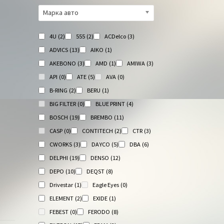
Марка авто
4U
(2)
555
(2)
ACDelco
(3)
ADVICS
(13)
AIKO
(1)
AKEBONO
(3)
AMD
(1)
AMIWA
(3)
API
(0)
ATE
(5)
AVA
(0)
B-RING
(2)
BERU
(1)
BIG FILTER
(0)
BLUE PRINT
(4)
BOSCH
(19)
BREMBO
(11)
CASP
(0)
CONTITECH
(2)
CTR
(3)
CWORKS
(3)
DAYCO
(5)
DBA
(6)
DELPHI
(19)
DENSO
(12)
DEPO
(10)
DEQST
(8)
Drivestar
(1)
Eagle Eyes
(0)
ELEMENT
(2)
EXIDE
(1)
FEBEST
(0)
FERODO
(8)