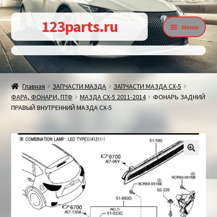
Перейти
Перейти
123parts.ru
Меню
к
к
навигации
содержимому
О магазине
Главная
ЗАПЧАСТИ МАЗДА
ЗАПЧАСТИ МАЗДА СХ-5
ФАРА, ФОНАРИ, ПТФ
МАЗДА СХ-5 2011-2014
ФОНАРЬ ЗАДНИЙ
Контакты
ПРАВЫЙ ВНУТРЕННИЙ МАЗДА СХ-5
Статьи
🔍
Доставка и оплата